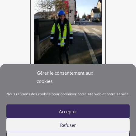
Gérer le consentement aux
Accompagnement
cookies
mise en place
de votre démarche par
Nous utilisons des cookies pour optimiser notre site web et notre service.
un IPRP​
Accepter
Refuser